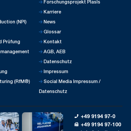
Forschungsprojekt PlasIs
Karriere
uction (NPI)
News
Glossar
d Prüfung
Kontakt
almanagement
AGB, AEB
Datenschutz
lung
Impressum
turing (RfM®)
Social Media Impressum /
Datenschutz
+49 9194 97-0
+49 9194 97-100