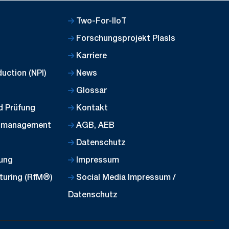
Two-For-IIoT
Forschungsprojekt PlasIs
Karriere
uction (NPI)
News
Glossar
d Prüfung
Kontakt
almanagement
AGB, AEB
Datenschutz
lung
Impressum
turing (RfM®)
Social Media Impressum /
Datenschutz