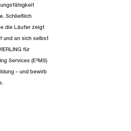
tungsfähigkeit
. Schließlich
e die Läufer zeigt
 und an sich selbst
VIERLING für
ing Services (E²MS)
ldung – und bewirb
e.